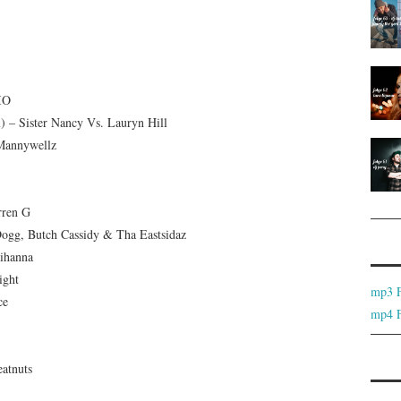
IO
) – Sister Nancy Vs. Lauryn Hill
 Mannywellz
rren G
ogg, Butch Cassidy & Tha Eastsidaz
ihanna
ight
mp3 
ce
mp4 
atnuts