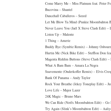
Come Marry Me – Miss Platnum feat. Peter F
Bucovina – Shantel
Dancehall Caballeros – Seeed
Let Me Blow Ya Mind (Punkie Moombahton B
Never Leave You (Jaël X Steve Clash Edit) –
Listen Up – Malente
1 Thing – Amerie
Buddy Bye (Symbiz Remix) – Johnny Osbour
Hurtin Me (Nick Bike Edit) – Stefflon Don fea
Magenta Riddim Buttons (Steve Clash Edit) – 
What A Bam Bam – Amara La Negra
Suavemente (Onderkoffer Remix) – Elvis Cres
Bank Of Panama – Andy Taylor
Rock Your Breathe (Jekey Toneplay Edit) – Ju
Love Life – Major Lazer
24K Magic – Bruno Mars
We Can Ride (Notfx Moombahton Edit) – Go 
Try Again (Slink’s Moombahton Edit) – Aaliy