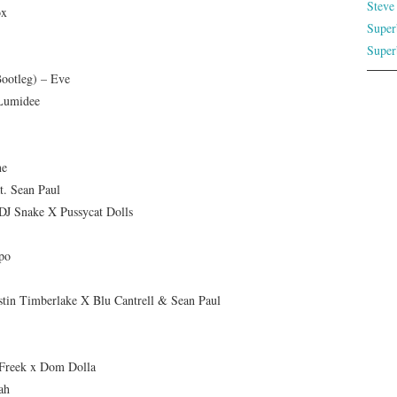
Steve
ox
Super
Super
ootleg) – Eve
 Lumidee
ne
t. Sean Paul
DJ Snake X Pussycat Dolls
po
stin Timberlake X Blu Cantrell & Sean Paul
Freek x Dom Dolla
ah