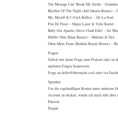
The Message Can’ Break My Stride – Grandma
Rhythm Of The Night (Jaël Jakarta Remix) – 
Me, Myself & I (CnA Reflex) – De La Soul
Pon De Floor – Major Lazer & Vybz Kartel
Baby Got Apache (Steve Clash Edit) – Sir Mi
Habibi (Shir Khan Remix) – Malente & Dex
Ohne Mein Team (Riddim Royals Remix) – B
Fragen
Schick mir deine Frage zum Podcast oder zu d
nächsten Folgen beantworte.
Frage an hello@übernacht.cool oder via Face
Spenden
Um die regelmäßigen Kosten unter anderem f
Account zu decken, würde ich mich sehr über 
Patreon
Paypal