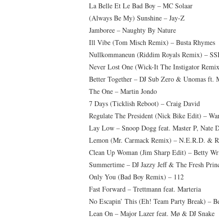
La Belle Et Le Bad Boy – MC Solaar
(Always Be My) Sunshine – Jay-Z
Jamboree – Naughty By Nature
Ill Vibe (Tom Misch Remix) – Busta Rhymes
Nullkommaneun (Riddim Royals Remix) – SS
Never Lost One (Wick-It The Instigator Remix
Better Together – DJ Sub Zero & Unomas ft.
The One – Martin Jondo
7 Days (Ticklish Reboot) – Craig David
Regulate The President (Nick Bike Edit) – Wa
Lay Low – Snoop Dogg feat. Master P, Nate D
Lemon (Mr. Carmack Remix) – N.E.R.D. & R
Clean Up Woman (Jim Sharp Edit) – Betty Wr
Summertime – DJ Jazzy Jeff & The Fresh Prin
Only You (Bad Boy Remix) – 112
Fast Forward – Trettmann feat. Marteria
No Escapin’ This (Eh! Team Party Break) – Be
Lean On – Major Lazer feat. Mø & DJ Snake