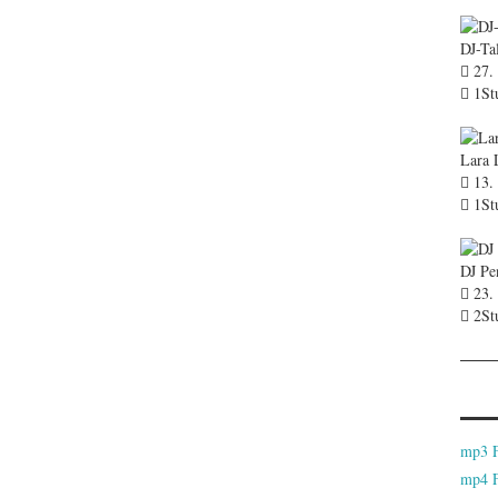
DJ-Ta
27. 
1St
Lara 
13. 
1St
DJ Pe
23.
2St
mp3 
mp4 