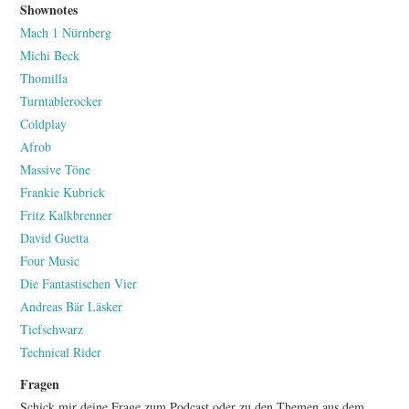
Shownotes
Mach 1 Nürnberg
Michi Beck
Thomilla
Turntablerocker
Coldplay
Afrob
Massive Töne
Frankie Kubrick
Fritz Kalkbrenner
David Guetta
Four Music
Die Fantastischen Vier
Andreas Bär Läsker
Tiefschwarz
Technical Rider
Fragen
Schick mir deine Frage zum Podcast oder zu den Themen aus dem