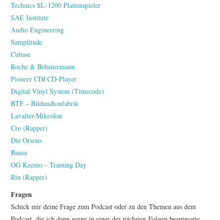
Technics SL-1200 Plattenspieler
SAE Institute
Audio Engineering
Samplitude
Cubase
Roche & Böhmermann
Pioneer CDJ CD-Player
Digital Vinyl System (Timecode)
BTF – Bildundtonfabrik
Lavalier-Mikrofon
Cro (Rapper)
Die Orsons
Bausa
OG Keemo – Training Day
Rin (Rapper)
Fragen
Schick mir deine Frage zum Podcast oder zu den Themen aus dem
Podcast, die ich dann gerne in einer der nächsten Folgen beantworte.