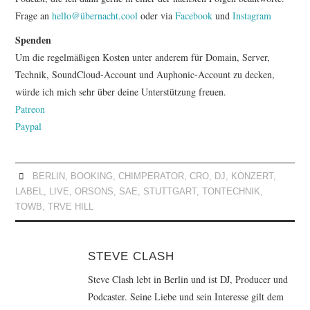
Frage an
hello@übernacht.cool
oder via
Facebook
und
Instagram
Spenden
Um die regelmäßigen Kosten unter anderem für Domain, Server,
Technik, SoundCloud-Account und Auphonic-Account zu decken,
würde ich mich sehr über deine Unterstützung freuen.
Patreon
Paypal
BERLIN
,
BOOKING
,
CHIMPERATOR
,
CRO
,
DJ
,
KONZERT
,
LABEL
,
LIVE
,
ORSONS
,
SAE
,
STUTTGART
,
TONTECHNIK
,
TOWB
,
TRVE HILL
STEVE CLASH
Steve Clash lebt in Berlin und ist DJ, Producer und
Podcaster. Seine Liebe und sein Interesse gilt dem