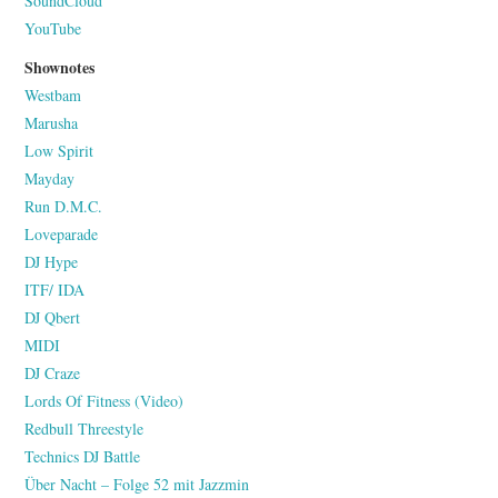
SoundCloud
YouTube
Shownotes
Westbam
Marusha
Low Spirit
Mayday
Run D.M.C.
Loveparade
DJ Hype
ITF/ IDA
DJ Qbert
MIDI
DJ Craze
Lords Of Fitness (Video)
Redbull Threestyle
Technics DJ Battle
Über Nacht – Folge 52 mit Jazzmin