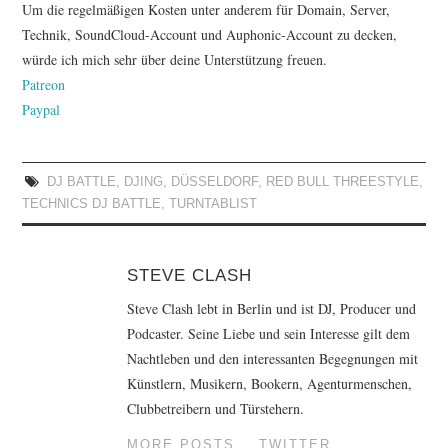
Um die regelmäßigen Kosten unter anderem für Domain, Server,
Technik, SoundCloud-Account und Auphonic-Account zu decken,
würde ich mich sehr über deine Unterstützung freuen.
Patreon
Paypal
DJ BATTLE
,
DJING
,
DÜSSELDORF
,
RED BULL THREESTYLE
,
TECHNICS DJ BATTLE
,
TURNTABLIST
STEVE CLASH
Steve Clash lebt in Berlin und ist DJ, Producer und
Podcaster. Seine Liebe und sein Interesse gilt dem
Nachtleben und den interessanten Begegnungen mit
Künstlern, Musikern, Bookern, Agenturmenschen,
Clubbetreibern und Türstehern.
MORE POSTS
TWITTER